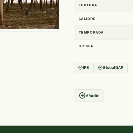
TEXTURA
CALIBRE
TEMPORADA
ORIGEN
verified
verified
IFS
GlobalGAP
add_circle
Añadir