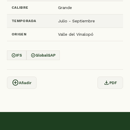
Grande
CALIBRE
Julio - Septiembre
TEMPORADA
Valle del Vinalopó
ORIGEN
verified
verified
IFS
GlobalGAP
add_circle
download
Añadir
PDF