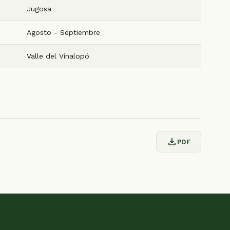
Jugosa
Agosto - Septiembre
Valle del Vinalopó
download
PDF