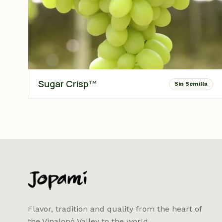
Sugar Crisp™
Sin Semilla
Flavor, tradition and quality from the heart of
the Vinalopó Valley to the world.