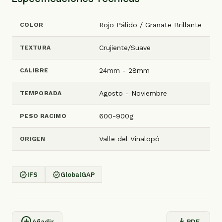
Rojo Pálido / Granate Brillante
COLOR
Crujiente/Suave
TEXTURA
24mm - 28mm
CALIBRE
Agosto - Noviembre
TEMPORADA
600-900g
PESO RACIMO
Valle del Vinalopó
ORIGEN
verified
verified
IFS
GlobalGAP
add_circle
download
Añadir
PDF