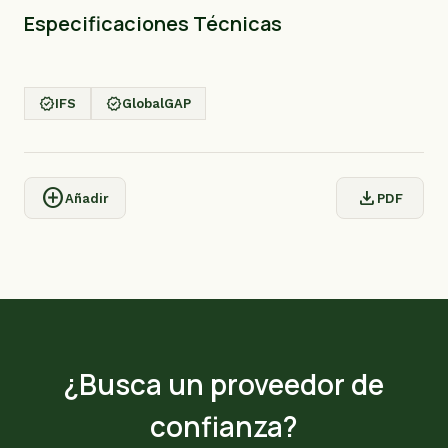
Especificaciones Técnicas
verified
verified
IFS
GlobalGAP
add_circle
download
Añadir
PDF
¿Busca un proveedor de
confianza?