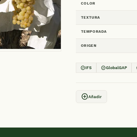
COLOR
TEXTURA
TEMPORADA
ORIGEN
verified
verified
v
IFS
GlobalGAP
add_circle
Añadir