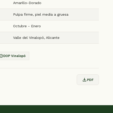
Amarillo-Dorado
Pulpa firme, piel media a gruesa
Octubre - Enero
Valle del Vinalopó, Alicante
erified
DOP Vinalopó
download
PDF