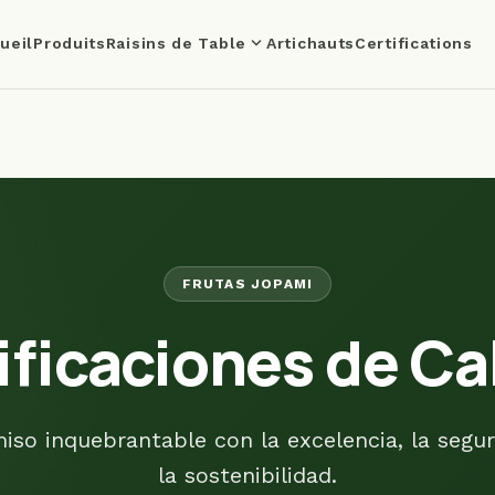
expand_more
ueil
Produits
Raisins de Table
Artichauts
Certifications
FRUTAS JOPAMI
ificaciones de Ca
o inquebrantable con la excelencia, la segur
la sostenibilidad.