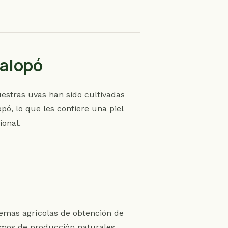
nalopó
estras uvas han sido cultivadas
opó, lo que les confiere una piel
ional.
stemas agrícolas de obtención de
mos de producción naturales,