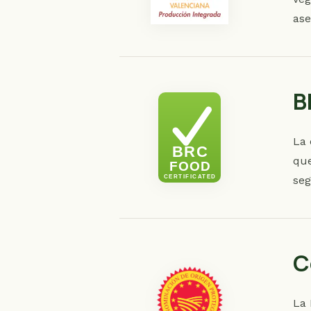
ase
B
La 
que
seg
C
La 