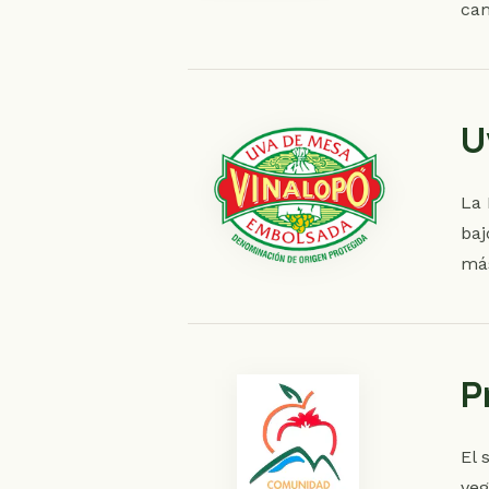
cam
U
La 
baj
más
P
El 
veg