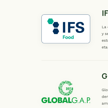
I
La 
y s
est
eta
G
Glo
dem
amb